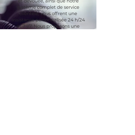
et dévouée, ainsi que notre
système complet de service
clientèle, vous offrent une
assistance personnalisée 24 h/24
et 7 j/7. Nous proposons une
gamme de services à la demande
pour nos équipements et
consommables, notamment des
programmes de formation sur les
produits en ligne et sur site, une
assistance technique à distance
ainsi que des conseils infirmiers et
une assistance en cas d'urgence.
Contactez-nous
#940-1040 West Georgia Street,