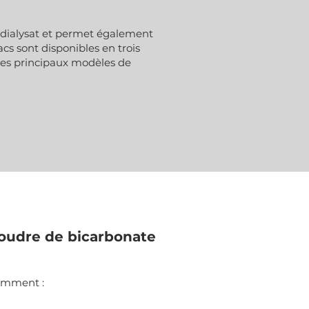
 dialysat et permet également
acs sont disponibles en trois
 les principaux modèles de
oudre de bicarbonate
amment :