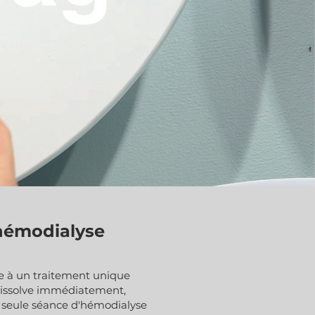
hémodialyse
e à un traitement unique
e dissolve immédiatement,
ne seule séance d'hémodialyse