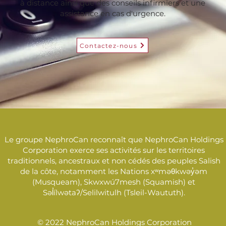
à distance ainsi que des conseils infirmiers et une
assistance en cas d'urgence.
Contactez-nous
Le groupe NephroCan reconnaît que NephroCan Holdings
Corporation exerce ses activités sur les territoires
traditionnels, ancestraux et non cédés des peuples Salish
de la côte, notamment les Nations xʷməθkwəy̓əm
(Musqueam), Skwxwú7mesh (Squamish) et
Səl̓ílwətaʔ/Selilwitulh (Tsleil-Waututh).
© 2022 NephroCan Holdings Corporation