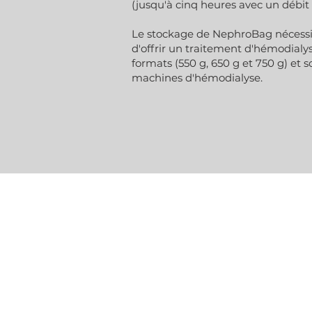
(jusqu'à cinq heures avec un débit
Le stockage de NephroBag nécessi
d'offrir un traitement d'hémodialyse
formats (550 g, 650 g et 750 g) et
machines d'hémodialyse.