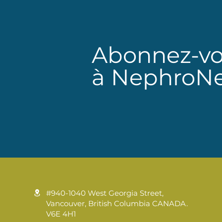
Abonnez-v
à NephroN
#940-1040 West Georgia Street,
Vancouver, British Columbia CANADA.
V6E 4H1