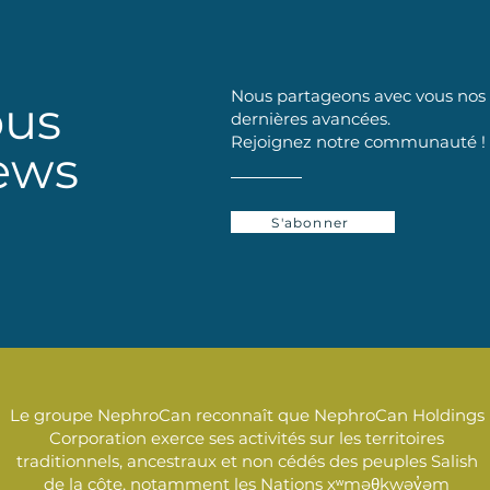
Nous partageons avec vous nos d
ous
dernières avancées.
Rejoignez notre communauté !
ews
S'abonner
Le groupe NephroCan reconnaît que NephroCan Holdings
Corporation exerce ses activités sur les territoires
traditionnels, ancestraux et non cédés des peuples Salish
de la côte, notamment les Nations xʷməθkwəy̓əm